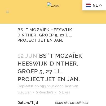
NL
BS ’T MOZAÏEK HEESWIJK-
DINTHER. GROEP 5, 27 LL.
PROJECT JET EN JAN.
12 JUN
BS ’T MOZAÏEK
HEESWIJK-DINTHER.
GROEP 5, 27 LL.
PROJECT JET EN JAN.
Geplaatst op 09:30h
in
door
Hans van
Sleuwen
0 Reactie's
0
Likes
Datum/Tijd
Kaart niet beschikbaar