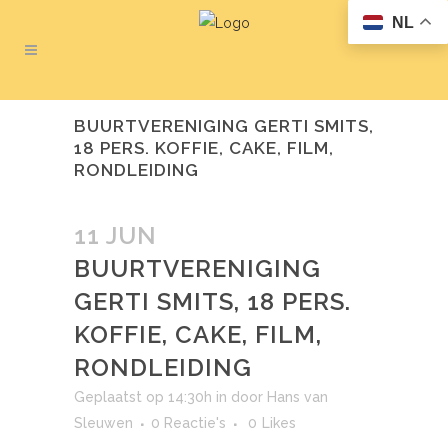
NL
BUURTVERENIGING GERTI SMITS,
18 PERS. KOFFIE, CAKE, FILM,
RONDLEIDING
11 JUN
BUURTVERENIGING
GERTI SMITS, 18 PERS.
KOFFIE, CAKE, FILM,
RONDLEIDING
Geplaatst op 14:30h
in
door
Hans van
Sleuwen
0 Reactie's
0
Likes