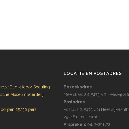
N
LOCATIE EN POSTADRES
heze Dag 3 (door Scouting
Bezoekadres
rijsche Museumboerderij)
Meerstraat 28, 5473 VX Heeswijk-Di
Postadres
dorpen 25/30 pers.
Postbus 2, 5473 ZG Heeswijk-Dinth
292481 (museum)
Afspraken:
0413-291172