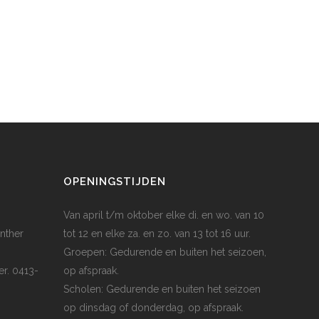
OPENINGSTIJDEN
Van april t/m oktober elke di. en wo. van 10
nther
tot 12 en elke za. en zo. van 13 tot 16 uur.
Groepen: Gedurende en buiten het seizoen,
er. 0413-
op afspraak.
Scholen: Gedurende en buiten het seizoen
op dinsdag of donderdag, op afspraak.