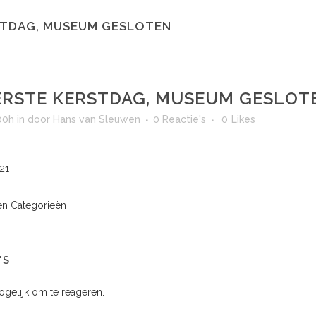
STDAG, MUSEUM GESLOTEN
RSTE KERSTDAG, MUSEUM GESLOT
00h
in
door
Hans van Sleuwen
0 Reactie's
0
Likes
21
n Categorieën
'S
mogelijk om te reageren.