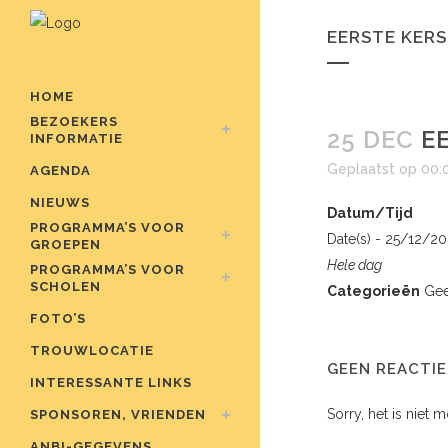
EERSTE KER
HOME
BEZOEKERS
25 DEC
EE
INFORMATIE
Geplaatst op 00:
AGENDA
NIEUWS
Datum/Tijd
PROGRAMMA’S VOOR
Date(s) - 25/12/20
GROEPEN
Hele dag
PROGRAMMA’S VOOR
SCHOLEN
Categorieën
Gee
FOTO’S
TROUWLOCATIE
GEEN REACTIE
INTERESSANTE LINKS
Sorry, het is niet 
SPONSOREN, VRIENDEN
ANBI-GEGEVENS