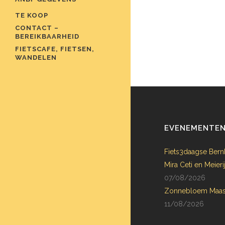
TE KOOP
CONTACT –
BEREIKBAARHEID
FIETSCAFE, FIETSEN,
WANDELEN
EVENEMENTE
Fiets3daagse Bern
Mira Ceti en Meie
07/08/2026
Zonnebloem Maas
11/08/2026