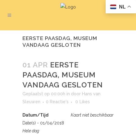
NL
EERSTE PAASDAG, MUSEUM
VANDAAG GESLOTEN
01 APR
EERSTE
PAASDAG, MUSEUM
VANDAAG GESLOTEN
Geplaatst op 00:00h
in
door
Hans van
Sleuwen
0 Reactie's
0
Likes
Datum/Tijd
Kaart niet beschikbaar
Date(s) - 01/04/2018
Hele dag