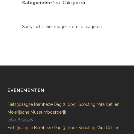
Categorieën
Geen Categorieën
Sorry, het is niet mogelijk om te reageren.
EVENEMENTEN
Fiets3daagse Bernheze Dag 2 (door Scouting Mira Ceti en
Meierijsche Museumboerderij)
06/08/2026
Fiets3daagse Bernheze Dag 3 (door Scouting Mira Ceti en