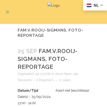
NL
FAM.V.ROOIJ-SIGMANS, FOTO-
REPORTAGE
25 SEP
FAM.V.ROOIJ-
SIGMANS, FOTO-
REPORTAGE
Geplaatst op 13:00h
in
door
Hans van
Sleuwen
0 Reactie's
0
Likes
Datum/Tijd
Kaart niet beschikbaar
Date(s) - 25/09/2024
13:00 - 14:00