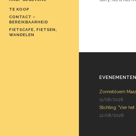
TE KOOP
CONTACT –
BEREIKBAARHEID
FIETSCAFE, FIETSEN,
WANDELEN
EVENEMENTE
Zonnebloem Maas
11/08/2026
Stichting: "Vier het
12/08/2026