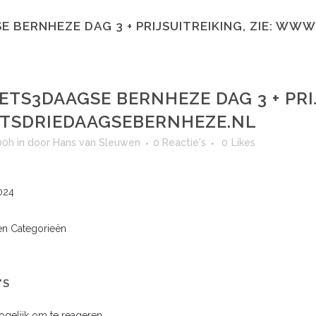
E BERNHEZE DAG 3 + PRIJSUITREIKING, ZIE: WW
ETS3DAAGSE BERNHEZE DAG 3 + PRIJ
TSDRIEDAAGSEBERNHEZE.NL
00h
in
door
Hans van Sleuwen
0 Reactie's
0
Likes
024
n Categorieën
'S
mogelijk om te reageren.