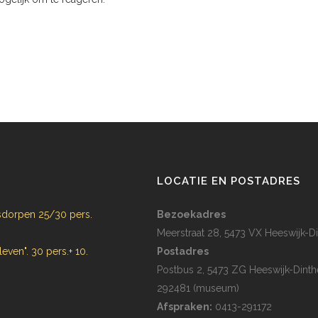
N
LOCATIE EN POSTADRES
dorpen 25/30 pers.
Bezoekadres
Meerstraat 28, 5473 VX Heeswijk-Di
 leven". 30 pers.+ 10.
Postadres
Postbus 2, 5473 ZG Heeswijk-Dinth
292481 (museum)
Afspraken:
0413-291172