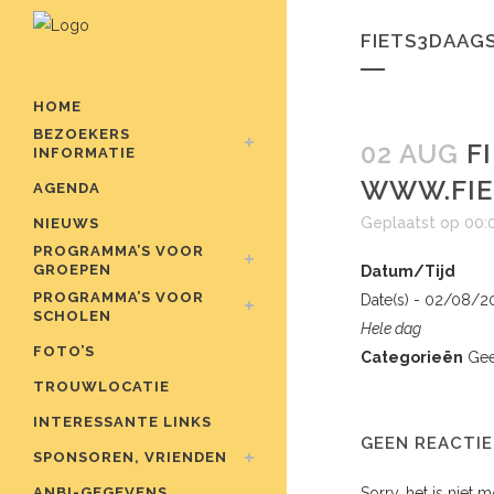
FIETS3DAAGS
HOME
BEZOEKERS
02 AUG
FI
INFORMATIE
WWW.FIE
AGENDA
Geplaatst op 00:
NIEUWS
PROGRAMMA’S VOOR
GROEPEN
Datum/Tijd
PROGRAMMA’S VOOR
Date(s) - 02/08/2
SCHOLEN
Hele dag
FOTO’S
Categorieën
Gee
TROUWLOCATIE
INTERESSANTE LINKS
GEEN REACTIE
SPONSOREN, VRIENDEN
ANBI-GEGEVENS
Sorry, het is niet 