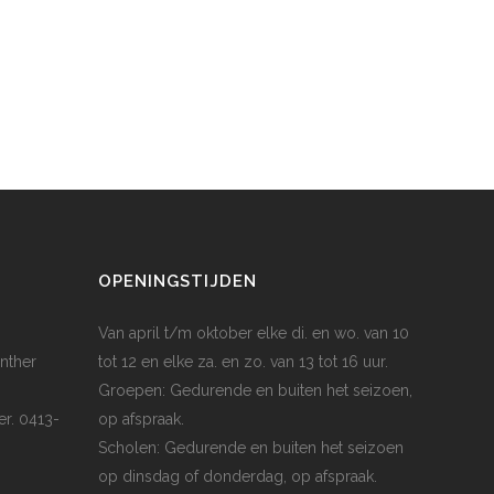
OPENINGSTIJDEN
Van april t/m oktober elke di. en wo. van 10
nther
tot 12 en elke za. en zo. van 13 tot 16 uur.
Groepen: Gedurende en buiten het seizoen,
er. 0413-
op afspraak.
Scholen: Gedurende en buiten het seizoen
op dinsdag of donderdag, op afspraak.