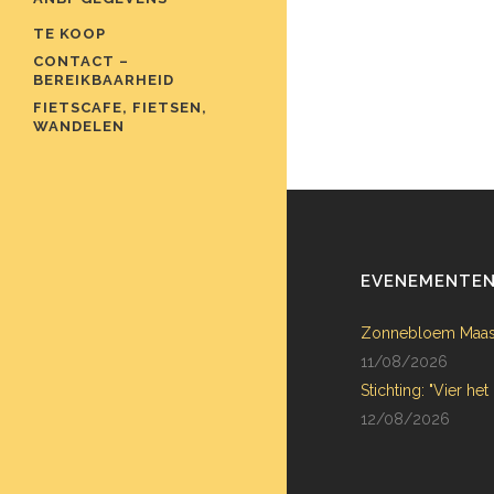
TE KOOP
CONTACT –
BEREIKBAARHEID
FIETSCAFE, FIETSEN,
WANDELEN
EVENEMENTE
Zonnebloem Maas
11/08/2026
Stichting: "Vier het
12/08/2026