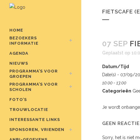
FIETSCAFE (
HOME
BEZOEKERS
07 SEP
FI
INFORMATIE
Geplaatst op 10:
AGENDA
NIEUWS
Datum/Tijd
PROGRAMMA’S VOOR
Date(s) - 07/09/2
GROEPEN
10:00 - 13:00
PROGRAMMA’S VOOR
SCHOLEN
Categorieën
Gee
FOTO’S
Je wordt ontvangen
TROUWLOCATIE
INTERESSANTE LINKS
GEEN REACTIE
SPONSOREN, VRIENDEN
Sorry, het is niet 
ANBI-GEGEVENS