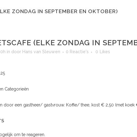
ELKE ZONDAG IN SEPTEMBER EN OKTOBER)
ETSCAFE (ELKE ZONDAG IN SEPTEM
00h
in
door
Hans van Sleuwen
0 Reactie's
0
Likes
025
n Categorieën
 door een gastheer/ gastvrouw. Koffie/ thee, kost € 2,50 (met koek €
'S
mogelijk om te reageren.