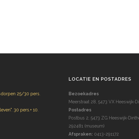
N
LOCATIE EN POSTADRES
dorpen 25/30 pers.
Bezoekadres
Meerstraat 28, 5473 VX Heeswijk-Di
 leven". 30 pers.+ 10.
Postadres
Postbus 2, 5473 ZG Heeswijk-Dinth
292481 (museum)
Afspraken:
0413-291172