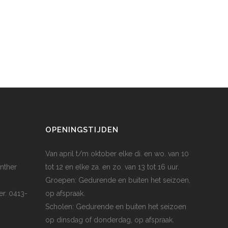
OPENINGSTIJDEN
Van april t/m oktober elke di. en wo. van 10
nther
tot 12 en elke za. en zo. van 13 tot 16 uur.
Groepen: Gedurende en buiten het seizoen,
er. 0413-
op afspraak.
Scholen: Gedurende en buiten het seizoen
op dinsdag of donderdag, op afspraak.