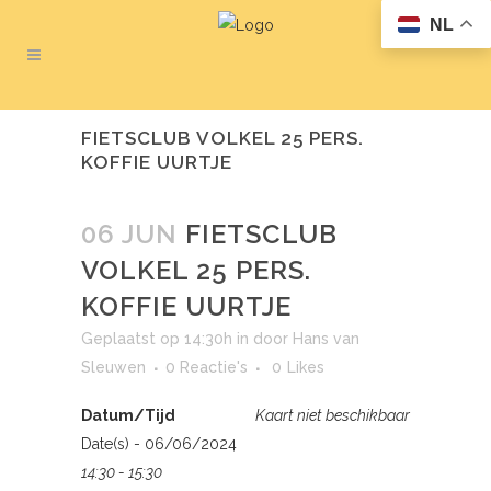
NL
FIETSCLUB VOLKEL 25 PERS.
KOFFIE UURTJE
06 JUN
FIETSCLUB
VOLKEL 25 PERS.
KOFFIE UURTJE
Geplaatst op 14:30h
in
door
Hans van
Sleuwen
0 Reactie's
0
Likes
Datum/Tijd
Kaart niet beschikbaar
Date(s) - 06/06/2024
14:30 - 15:30