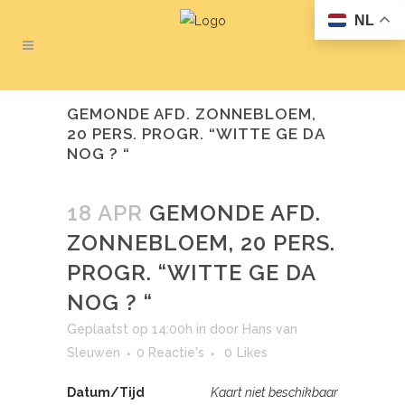
NL
GEMONDE AFD. ZONNEBLOEM,
20 PERS. PROGR. “WITTE GE DA
NOG ? “
18 APR
GEMONDE AFD.
ZONNEBLOEM, 20 PERS.
PROGR. “WITTE GE DA
NOG ? “
Geplaatst op 14:00h
in
door
Hans van
Sleuwen
0 Reactie's
0
Likes
Datum/Tijd
Kaart niet beschikbaar