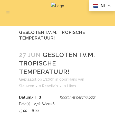
NL
GESLOTEN I.V.M. TROPISCHE
TEMPERATUUR!
27 JUN
GESLOTEN I.V.M.
TROPISCHE
TEMPERATUUR!
Geplaatst op 13:00h
in
door
Hans van
Sleuwen
0 Reactie's
0
Likes
Datum/Tijd
Kaart niet beschikbaar
Date(s) - 27/06/2026
13:00 - 16:00