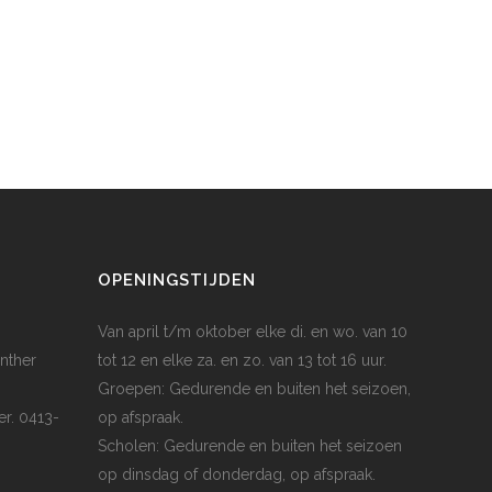
OPENINGSTIJDEN
Van april t/m oktober elke di. en wo. van 10
nther
tot 12 en elke za. en zo. van 13 tot 16 uur.
Groepen: Gedurende en buiten het seizoen,
er. 0413-
op afspraak.
Scholen: Gedurende en buiten het seizoen
op dinsdag of donderdag, op afspraak.