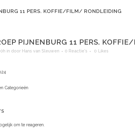
NBURG 11 PERS. KOFFIE/FILM/ RONDLEIDING
OEP PIJNENBURG 11 PERS. KOFFIE
00h
in
door
Hans van Sleuwen
0 Reactie's
0
Likes
024
n Categorieën
'S
mogelijk om te reageren.