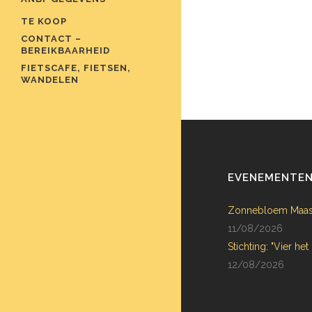
TE KOOP
CONTACT –
BEREIKBAARHEID
FIETSCAFE, FIETSEN,
WANDELEN
EVENEMENTE
Zonnebloem Maas
11/08/2026
Stichting: "Vier het
12/08/2026