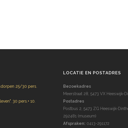
N
LOCATIE EN POSTADRES
dorpen 25/30 pers.
Bezoekadres
Meerstraat 28, 5473 VX Heeswijk-Di
 leven". 30 pers.+ 10.
Postadres
Postbus 2, 5473 ZG Heeswijk-Dinth
292481 (museum)
Afspraken:
0413-291172