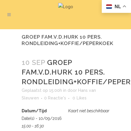
NL
GROEP FAM.V.D.HURK 10 PERS.
RONDLEIDING+KOFFIE/PEPERKOEK
10 SEP
GROEP
FAM.V.D.HURK 10 PERS.
RONDLEIDING+KOFFIE/PEPE
Geplaatst op 15:00h
in
door
Hans van
Sleuwen
0 Reactie's
0
Likes
Datum/Tijd
Kaart niet beschikbaar
Date(s) - 10/09/2016
15:00 - 16:30