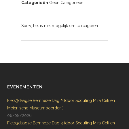
Categorieën
Geen Categorieën
Sorry, het is niet mogelijk om te reageren.
EVENEMENTEN
Fiets3daagse Bernheze Dag 2 (door Scouting Mira Ceti en
Meierijsche Museumboerderij)
06/08/2026
Fiets3daagse Bernheze Dag 3 (door Scouting Mira Ceti en