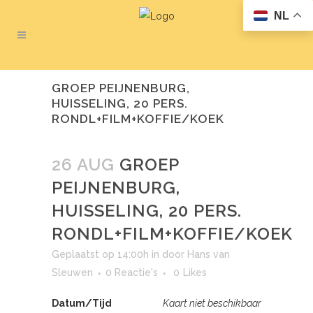
NL
GROEP PEIJNENBURG,
HUISSELING, 20 PERS.
RONDL+FILM+KOFFIE/KOEK
26 AUG
GROEP
PEIJNENBURG,
HUISSELING, 20 PERS.
RONDL+FILM+KOFFIE/KOEK
Geplaatst op 14:00h
in
door
Hans van
Sleuwen
0 Reactie's
0
Likes
Datum/Tijd
Kaart niet beschikbaar