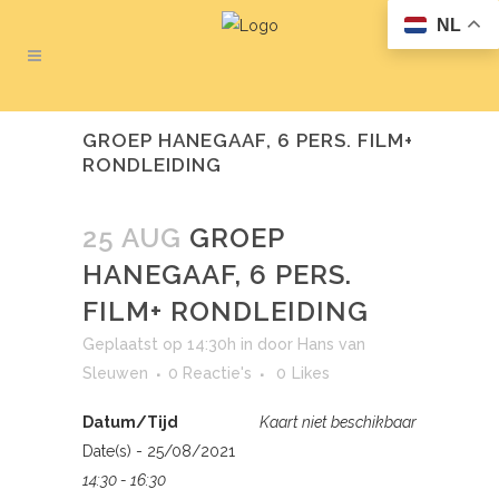
NL
GROEP HANEGAAF, 6 PERS. FILM+
RONDLEIDING
25 AUG
GROEP
HANEGAAF, 6 PERS.
FILM+ RONDLEIDING
Geplaatst op 14:30h
in
door
Hans van
Sleuwen
0 Reactie's
0
Likes
Datum/Tijd
Kaart niet beschikbaar
Date(s) - 25/08/2021
14:30 - 16:30