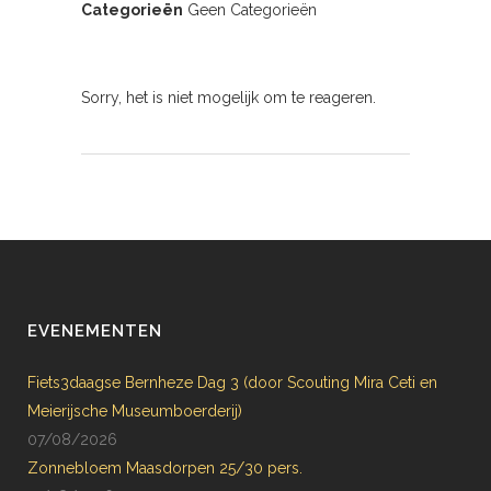
Categorieën
Geen Categorieën
Sorry, het is niet mogelijk om te reageren.
EVENEMENTEN
Fiets3daagse Bernheze Dag 3 (door Scouting Mira Ceti en
Meierijsche Museumboerderij)
07/08/2026
Zonnebloem Maasdorpen 25/30 pers.