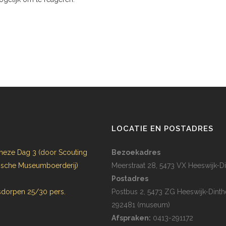
N
LOCATIE EN POSTADRES
heze Dag 3 (door Scouting
Bezoekadres
rijsche Museumboerderij)
Meerstraat 28, 5473 VX Heeswijk-Di
Postadres
dorpen 25/30 pers.
Postbus 2, 5473 ZG Heeswijk-Dinth
292481 (museum)
Afspraken:
0413-291172