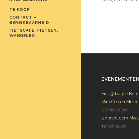
TE KOOP
CONTACT –
BEREIKBAARHEID
FIETSCAFE, FIETSEN,
WANDELEN
EVENEMENTE
Fiets3daagse Bern
Mira Ceti en Meie
07/08/2026
Zonnebloem Maas
11/08/2026