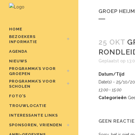
GROEP HEIJM
HOME
BEZOEKERS
25 OKT
GR
INFORMATIE
RONDLEI
AGENDA
Geplaatst op 13:
NIEUWS
PROGRAMMA’S VOOR
GROEPEN
Datum/Tijd
PROGRAMMA’S VOOR
Date(s) - 25/10/2
SCHOLEN
13:00 - 15:00
FOTO’S
Categorieën
Gee
TROUWLOCATIE
INTERESSANTE LINKS
GEEN REACTIE
SPONSOREN, VRIENDEN
ANBI-GEGEVENS
Sorry, het is niet 