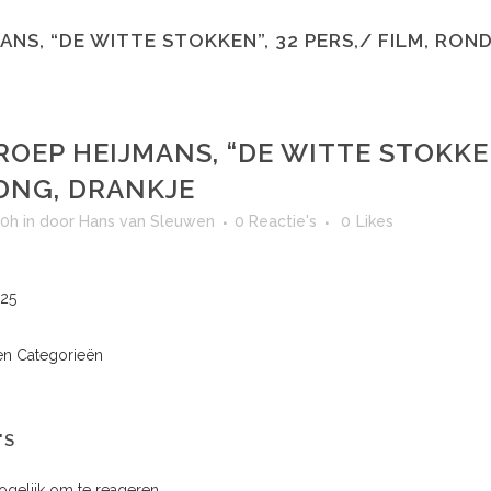
ANS, “DE WITTE STOKKEN”, 32 PERS,/ FILM, RON
OEP HEIJMANS, “DE WITTE STOKKEN”
DNG, DRANKJE
00h
in
door
Hans van Sleuwen
0 Reactie's
0
Likes
025
n Categorieën
'S
mogelijk om te reageren.