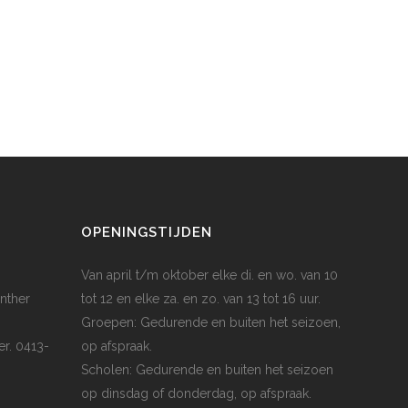
OPENINGSTIJDEN
Van april t/m oktober elke di. en wo. van 10
nther
tot 12 en elke za. en zo. van 13 tot 16 uur.
Groepen: Gedurende en buiten het seizoen,
er. 0413-
op afspraak.
Scholen: Gedurende en buiten het seizoen
op dinsdag of donderdag, op afspraak.