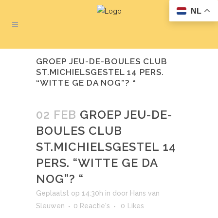
NL
GROEP JEU-DE-BOULES CLUB
ST.MICHIELSGESTEL 14 PERS.
“WITTE GE DA NOG”? “
02 FEB
GROEP JEU-DE-
BOULES CLUB
ST.MICHIELSGESTEL 14
PERS. “WITTE GE DA
NOG”? “
Geplaatst op 14:30h
in
door
Hans van
Sleuwen
0 Reactie's
0
Likes