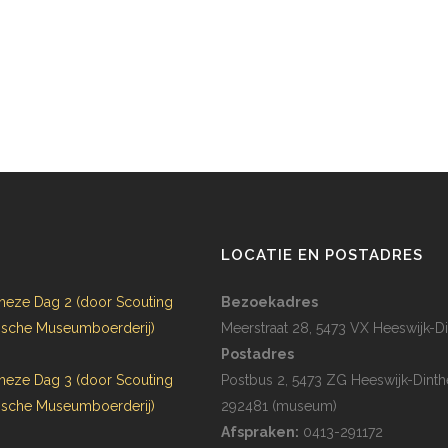
N
LOCATIE EN POSTADRES
heze Dag 2 (door Scouting
Bezoekadres
rijsche Museumboerderij)
Meerstraat 28, 5473 VX Heeswijk-Di
Postadres
heze Dag 3 (door Scouting
Postbus 2, 5473 ZG Heeswijk-Dinth
rijsche Museumboerderij)
292481 (museum)
Afspraken:
0413-291172