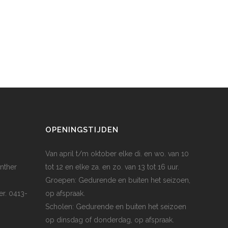
OPENINGSTIJDEN
Van april t/m oktober elke di. en wo. van 10
nther
tot 12 en elke za. en zo. van 13 tot 16 uur.
Groepen: Gedurende en buiten het seizoen,
er. 0413-
op afspraak.
Scholen: Gedurende en buiten het seizoen
op dinsdag of donderdag, op afspraak.