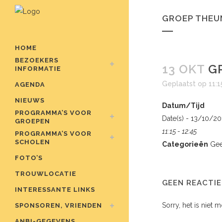
GROEP THEUN
HOME
BEZOEKERS
13 OKT
GR
INFORMATIE
Geplaatst op 11:1
AGENDA
NIEUWS
Datum/Tijd
PROGRAMMA’S VOOR
Date(s) - 13/10/2
GROEPEN
11:15 - 12:45
PROGRAMMA’S VOOR
SCHOLEN
Categorieën
Gee
FOTO’S
TROUWLOCATIE
GEEN REACTIE
INTERESSANTE LINKS
Sorry, het is niet 
SPONSOREN, VRIENDEN
ANBI-GEGEVENS