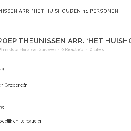
ISSEN ARR. ‘HET HUISHOUDEN’ 11 PERSONEN
OEP THEUNISSEN ARR. ‘HET HUISH
5h
in
door
Hans van Sleuwen
0 Reactie's
0
Likes
018
n Categorieën
'S
mogelijk om te reageren.