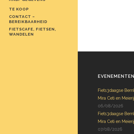
TE KOOP
CONTACT –
BEREIKBAARHEID
FIETSCAFE, FIETSEN,
WANDELEN
EVENEMENTE
Fiets3daagse Bern
Mira Ceti en Meie
06/08/2026
Fiets3daagse Bern
Mira Ceti en Meie
07/08/2026