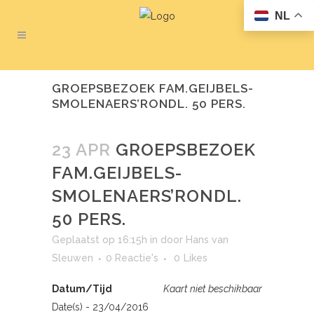
NL
GROEPSBEZOEK FAM.GEIJBELS-
SMOLENAERS’RONDL. 50 PERS.
23 APR
GROEPSBEZOEK
FAM.GEIJBELS-
SMOLENAERS’RONDL.
50 PERS.
Geplaatst op 16:15h
in
door
Hans van
Sleuwen
0 Reactie's
0
Likes
Datum/Tijd
Kaart niet beschikbaar
Date(s) - 23/04/2016