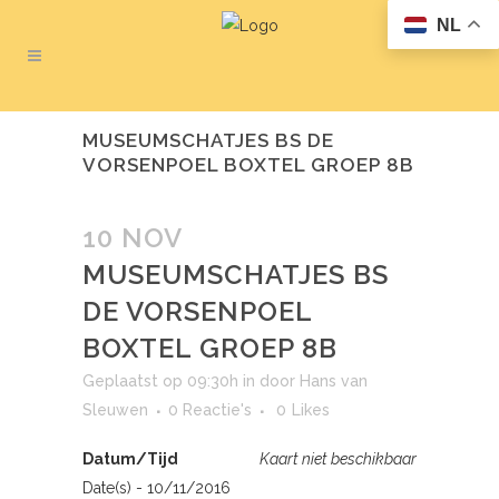
NL
MUSEUMSCHATJES BS DE
VORSENPOEL BOXTEL GROEP 8B
10 NOV
MUSEUMSCHATJES BS
DE VORSENPOEL
BOXTEL GROEP 8B
Geplaatst op 09:30h
in
door
Hans van
Sleuwen
0 Reactie's
0
Likes
Datum/Tijd
Kaart niet beschikbaar
Date(s) - 10/11/2016