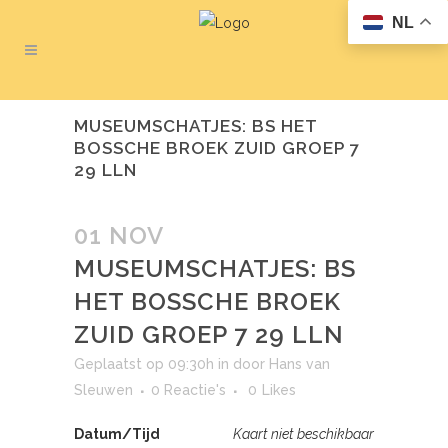
NL
MUSEUMSCHATJES: BS HET
BOSSCHE BROEK ZUID GROEP 7
29 LLN
01 NOV
MUSEUMSCHATJES: BS
HET BOSSCHE BROEK
ZUID GROEP 7 29 LLN
Geplaatst op 09:30h
in
door
Hans van
Sleuwen
0 Reactie's
0
Likes
Datum/Tijd
Kaart niet beschikbaar