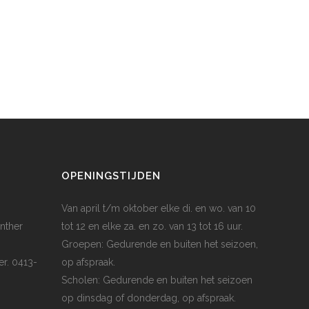
OPENINGSTIJDEN
Van april t/m oktober elke di. en wo. van 10
nther
tot 12 en elke za. en zo. van 13 tot 16 uur.
Groepen: Gedurende en buiten het seizoen,
er. 0413-
op afspraak.
Scholen: Gedurende en buiten het seizoen
op dinsdag of donderdag, op afspraak.