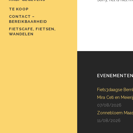
TE KOOP
CONTACT –
BEREIKBAARHEID
FIETSCAFE, FIETSEN,
WANDELEN
EVENEMENTE
Fiets3daagse Bern
Mira Ceti en Meie
07/08/2026
Zonnebloem Maas
11/08/2026