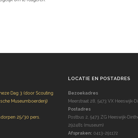
N
LOCATIE EN POSTADRES
heze Dag 3 (door Scouting
Bezoekadres
rijsche Museumboerderij)
Meerstraat 28, 5473 VX Heeswijk-Di
Postadres
dorpen 25/30 pers.
Postbus 2, 5473 ZG Heeswijk-Dinth
292481 (museum)
Afspraken:
0413-291172