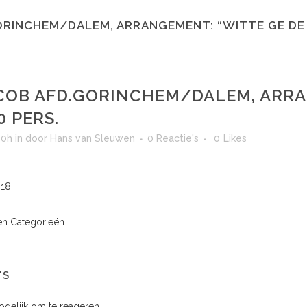
RINCHEM/DALEM, ARRANGEMENT: “WITTE GE DE N
OB AFD.GORINCHEM/DALEM, ARRA
0 PERS.
00h
in
door
Hans van Sleuwen
0 Reactie's
0
Likes
018
n Categorieën
'S
mogelijk om te reageren.