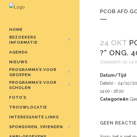
PCOB AFD.GO
HOME
BEZOEKERS
24 OKT
PC
INFORMATIE
?” ONG. 4
AGENDA
Geplaatst op 14:
NIEUWS
PROGRAMMA’S VOOR
GROEPEN
Datum/Tijd
PROGRAMMA’S VOOR
Date(s) - 24/10/2
SCHOLEN
14:00 - 16:00
FOTO’S
Categorieën
Gee
TROUWLOCATIE
INTERESSANTE LINKS
GEEN REACTIE
SPONSOREN, VRIENDEN
ANBI-GEGEVENS
Sorry, het is niet 