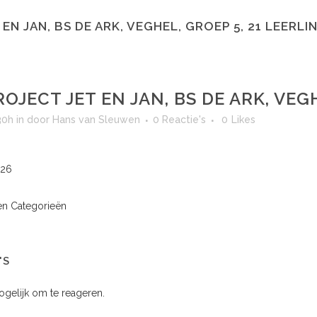
EN JAN, BS DE ARK, VEGHEL, GROEP 5, 21 LEERLI
OJECT JET EN JAN, BS DE ARK, VEG
30h
in
door
Hans van Sleuwen
0 Reactie's
0
Likes
026
n Categorieën
'S
mogelijk om te reageren.