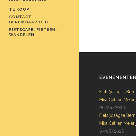
TE KOOP
CONTACT –
BEREIKBAARHEID
FIETSCAFE, FIETSEN,
WANDELEN
EVENEMENTE
Fiets3daagse Bern
Mira Ceti en Meie
06/08/2026
Fiets3daagse Bern
Mira Ceti en Meie
07/08/2026