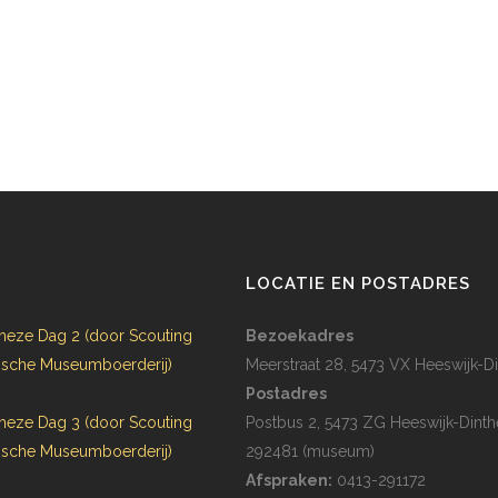
N
LOCATIE EN POSTADRES
heze Dag 2 (door Scouting
Bezoekadres
rijsche Museumboerderij)
Meerstraat 28, 5473 VX Heeswijk-Di
Postadres
heze Dag 3 (door Scouting
Postbus 2, 5473 ZG Heeswijk-Dinth
rijsche Museumboerderij)
292481 (museum)
Afspraken:
0413-291172