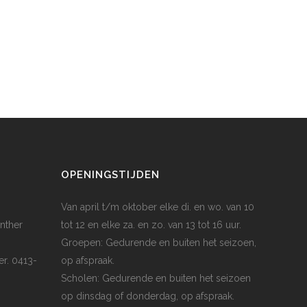
OPENINGSTIJDEN
Van april t/m oktober elke di. en wo. van 10
nther
tot 12 en elke za. en zo. van 13 tot 16 uur.
Groepen: Gedurende en buiten het seizoen,
er. 0413-
op afspraak.
Scholen: Gedurende en buiten het seizoen
op dinsdag of donderdag, op afspraak.