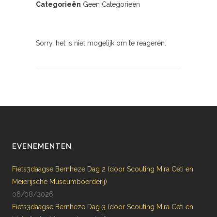
Categorieën
Geen Categorieën
Sorry, het is niet mogelijk om te reageren.
EVENEMENTEN
Fiets3daagse Bernheze Dag 2 (door Scouting Mira Ceti en
Meierijsche Museumboerderij)
06/08/2026
Fiets3daagse Bernheze Dag 3 (door Scouting Mira Ceti en