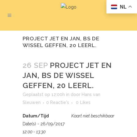
NL
PROJECT JET EN JAN, BS DE
WISSEL GEFFEN, 20 LEERL.
26 SEP
PROJECT JET EN
JAN, BS DE WISSEL
GEFFEN, 20 LEERL.
Geplaatst op 12:00h
in
door
Hans van
Sleuwen
0 Reactie's
0
Likes
Datum/Tijd
Kaart niet beschikbaar
Date(s) - 26/09/2017
12:00 - 13:30