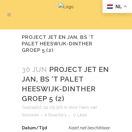
NL
PROJECT JET EN JAN, BS ’T
PALET HEESWIJK-DINTHER
GROEP 5 (2)
30 JUN
PROJECT JET EN
JAN, BS ’T PALET
HEESWIJK-DINTHER
GROEP 5 (2)
Geplaatst op 09:30h
in
door
Hans van
Sleuwen
0 Reactie's
0
Likes
Datum/Tijd
Kaart niet beschikbaar