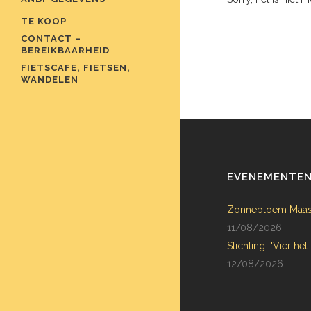
TE KOOP
CONTACT –
BEREIKBAARHEID
FIETSCAFE, FIETSEN,
WANDELEN
EVENEMENTE
Zonnebloem Maas
11/08/2026
Stichting: "Vier het
12/08/2026