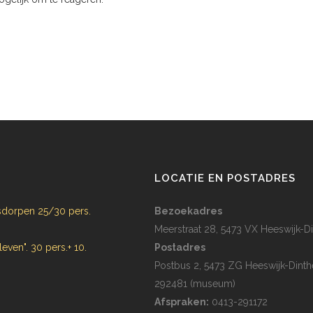
N
LOCATIE EN POSTADRES
dorpen 25/30 pers.
Bezoekadres
Meerstraat 28, 5473 VX Heeswijk-Di
 leven". 30 pers.+ 10.
Postadres
Postbus 2, 5473 ZG Heeswijk-Dinth
292481 (museum)
Afspraken:
0413-291172