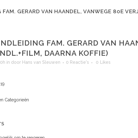
 FAM. GERARD VAN HAANDEL, VANWEGE 80E VERJ. 
NDLEIDING FAM. GERARD VAN HAAN
ONDL.+FILM, DAARNA KOFFIE)
30h
in
door
Hans van Sleuwen
0 Reactie's
0
Likes
019
n Categorieën
'S
mogelijk om te reageren.