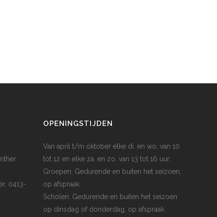
OPENINGSTIJDEN
Van april t/m oktober elke di. en wo. van 10
nther
tot 12 en elke za. en zo. van 13 tot 16 uur.
Groepen: Gedurende en buiten het seizoen,
er. 0413-
op afspraak.
Scholen: Gedurende en buiten het seizoen
op dinsdag of donderdag, op afspraak.