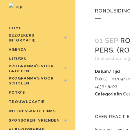
RONDLEIDING
HOME
BEZOEKERS
01 SEP
RO
INFORMATIE
PERS. (R
AGENDA
Geplaatst op 14:
NIEUWS
PROGRAMMA’S VOOR
GROEPEN
Datum/Tijd
PROGRAMMA’S VOOR
Date(s) - 01/09/2
SCHOLEN
14:30 - 16:00
FOTO’S
Categorieën
Gee
TROUWLOCATIE
INTERESSANTE LINKS
GEEN REACTIE
SPONSOREN, VRIENDEN
ANBI-GEGEVENS
Sorry, het is niet 