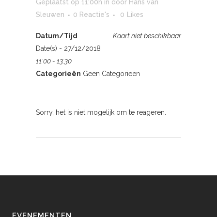
Geplaatst op 11:00h
in
door
Hans van
Sleuwen
0 Reactie's
0
Likes
Datum/Tijd
Kaart niet beschikbaar
Date(s) - 27/12/2018
11:00 - 13:30
Categorieën
Geen Categorieën
Sorry, het is niet mogelijk om te reageren.
EVENEMENTEN