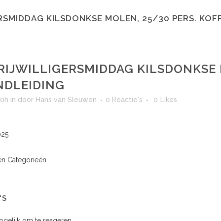
RSMIDDAG KILSDONKSE MOLEN, 25/30 PERS. KOFF
RIJWILLIGERSMIDDAG KILSDONKSE M
NDLEIDING
00h
in
door
Hans van Sleuwen
0 Reactie's
0
Likes
025
n Categorieën
'S
mogelijk om te reageren.