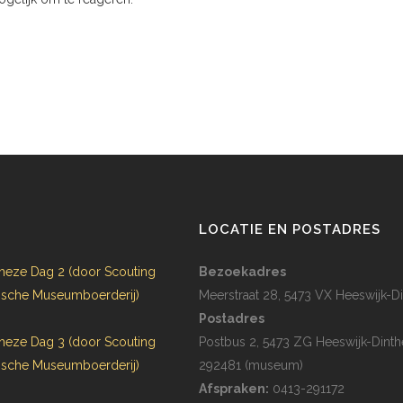
N
LOCATIE EN POSTADRES
heze Dag 2 (door Scouting
Bezoekadres
rijsche Museumboerderij)
Meerstraat 28, 5473 VX Heeswijk-Di
Postadres
heze Dag 3 (door Scouting
Postbus 2, 5473 ZG Heeswijk-Dinth
rijsche Museumboerderij)
292481 (museum)
Afspraken:
0413-291172