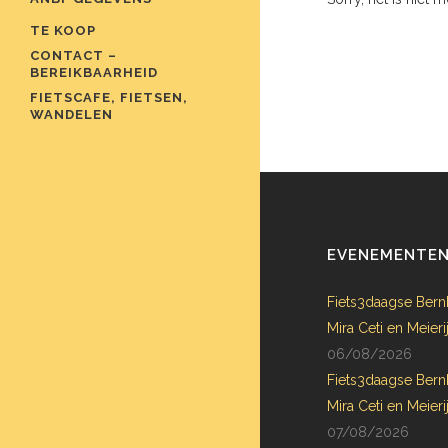
TE KOOP
CONTACT –
BEREIKBAARHEID
FIETSCAFE, FIETSEN,
WANDELEN
EVENEMENTE
Fiets3daagse Bern
Mira Ceti en Meie
06/08/2026
Fiets3daagse Bern
Mira Ceti en Meie
07/08/2026