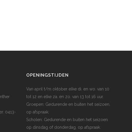
OPENINGSTIJDEN
Van april t/m oktober elke di. en wo. van 10
nther
tot 12 en elke za. en zo. van 13 tot 16 uur.
Groepen: Gedurende en buiten het seizoen,
er. 0413-
op afspraak.
Scholen: Gedurende en buiten het seizoen
op dinsdag of donderdag, op afspraak.