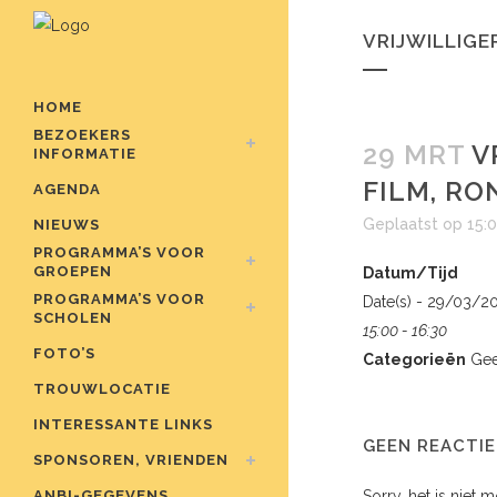
VRIJWILLIGE
HOME
BEZOEKERS
29 MRT
V
INFORMATIE
FILM, RO
AGENDA
Geplaatst op 15:
NIEUWS
PROGRAMMA’S VOOR
GROEPEN
Datum/Tijd
PROGRAMMA’S VOOR
Date(s) - 29/03/2
SCHOLEN
15:00 - 16:30
FOTO’S
Categorieën
Gee
TROUWLOCATIE
INTERESSANTE LINKS
GEEN REACTIE
SPONSOREN, VRIENDEN
ANBI-GEGEVENS
Sorry, het is niet 