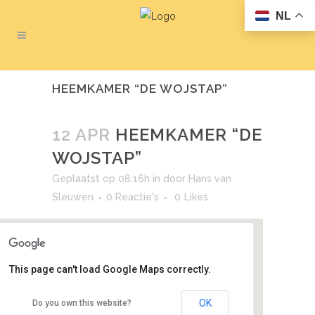
NL
HEEMKAMER “DE WOJSTAP”
12 APR
HEEMKAMER “DE
WOJSTAP”
Geplaatst op 08:16h
in
door
Hans van
Sleuwen
0 Reactie's
0
Likes
This page can't load Google Maps correctly.
Heemkamer “De Wojstap”
OK
Do you own this website?
Raadhuisplein 21A - Heeswijk-Dinther