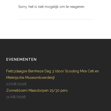
Sorry, het is niet mogelijk om te reageren.
EVENEMENTEN
Fiets3daagse Bernheze Dag 3 (door Scouting Mira Ceti en
Meierijsche Museumboerderij)
07/08/2026
Zonnebloem Maasdorpen 25/30 pers.
11/08/2026