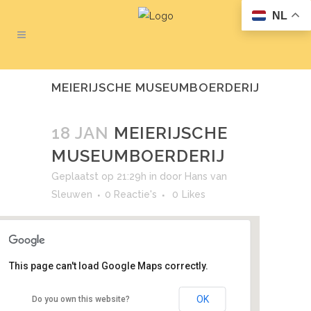
NL
MEIERIJSCHE MUSEUMBOERDERIJ
18 JAN
MEIERIJSCHE
MUSEUMBOERDERIJ
Geplaatst op 21:29h
in
door
Hans van
Sleuwen
0 Reactie's
0
Likes
This page can't load Google Maps correctly.
Meierijsche Museumboerderij
OK
Do you own this website?
Meerstraat 28 - Heeswijk-Dinther