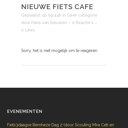
NIEUWE FIETS CAFE
Geplaatst op 09:44h
in
Geen categorie
door
Hans van Sleuwen
0 Reactie's
0
Likes
Sorry, het is niet mogelijk om te reageren.
EVENEMENTEN
Fiets3daagse Bernheze Dag 2 (door Scouting Mira Ceti en