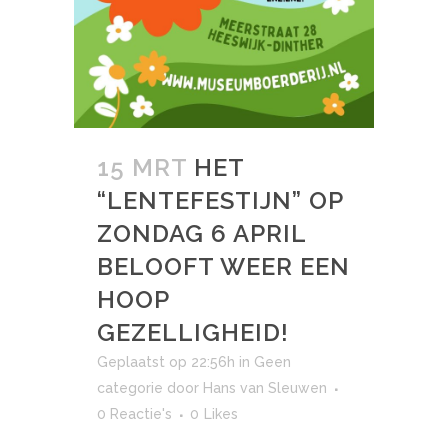
15 MRT
HET
“LENTEFESTIJN” OP
ZONDAG 6 APRIL
BELOOFT WEER EEN
HOOP
GEZELLIGHEID!
Geplaatst op 22:56h
in
Geen
categorie
door
Hans van Sleuwen
0 Reactie's
0
Likes