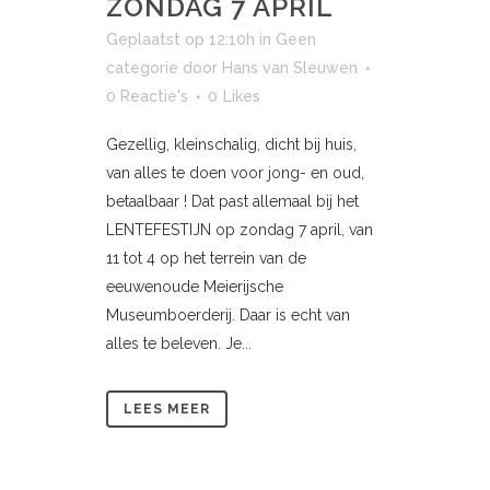
ZONDAG 7 APRIL
Geplaatst op 12:10h
in
Geen
categorie
door
Hans van Sleuwen
0 Reactie's
0
Likes
Gezellig, kleinschalig, dicht bij huis,
van alles te doen voor jong- en oud,
betaalbaar ! Dat past allemaal bij het
LENTEFESTIJN op zondag 7 april, van
11 tot 4 op het terrein van de
eeuwenoude Meierijsche
Museumboerderij. Daar is echt van
alles te beleven. Je...
LEES MEER