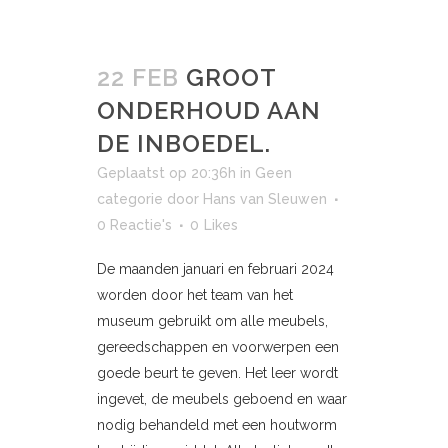
22 FEB
GROOT
ONDERHOUD AAN
DE INBOEDEL.
Geplaatst op 20:36h
in
Geen
categorie
door
Hans van Sleuwen
0 Reactie's
0
Likes
De maanden januari en februari 2024
worden door het team van het
museum gebruikt om alle meubels,
gereedschappen en voorwerpen een
goede beurt te geven. Het leer wordt
ingevet, de meubels geboend en waar
nodig behandeld met een houtworm