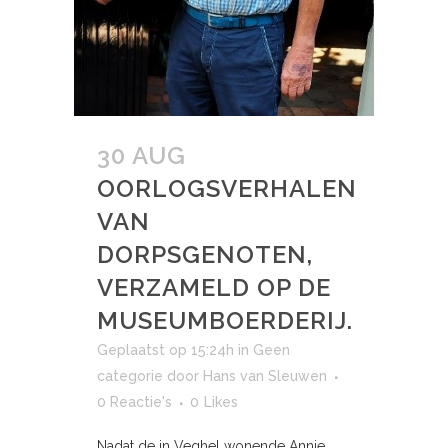
30 AUG
OORLOGSVERHALEN
VAN
DORPSGENOTEN,
VERZAMELD OP DE
MUSEUMBOERDERIJ.
Geplaatst op 15:24h
in
Geen
categorie
door
Hans van Sleuwen
0 Reactie's
0
Likes
Nadat de in Veghel wonende Annie