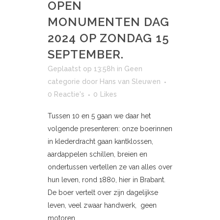
OPEN
MONUMENTEN DAG
2024 OP ZONDAG 15
SEPTEMBER.
Geplaatst op 13:58h
in
Geen
categorie
door
Hans van Sleuwen
0 Reactie's
0
Likes
Tussen 10 en 5 gaan we daar het
volgende presenteren: onze boerinnen
in klederdracht gaan kantklossen,
aardappelen schillen, breien en
ondertussen vertellen ze van alles over
hun leven, rond 1880, hier in Brabant.
De boer vertelt over zijn dagelijkse
leven, veel zwaar handwerk, geen
motoren...