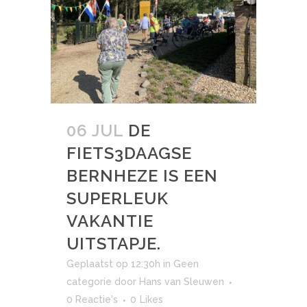
06 JUL
DE
FIETS3DAAGSE
BERNHEZE IS EEN
SUPERLEUK
VAKANTIE
UITSTAPJE.
Geplaatst op 12:30h
in
Geen
categorie
door
Hans van Sleuwen
0 Reactie's
0
Likes