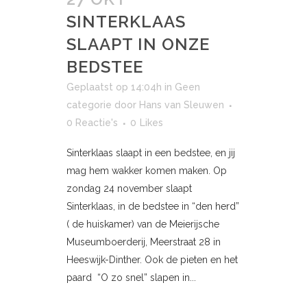
SINTERKLAAS
SLAAPT IN ONZE
BEDSTEE
Geplaatst op 14:04h
in
Geen
categorie
door
Hans van Sleuwen
0 Reactie's
0
Likes
Sinterklaas slaapt in een bedstee, en jij
mag hem wakker komen maken. Op
zondag 24 november slaapt
Sinterklaas, in de bedstee in “den herd”
( de huiskamer) van de Meierijsche
Museumboerderij, Meerstraat 28 in
Heeswijk-Dinther. Ook de pieten en het
paard “O zo snel” slapen in...