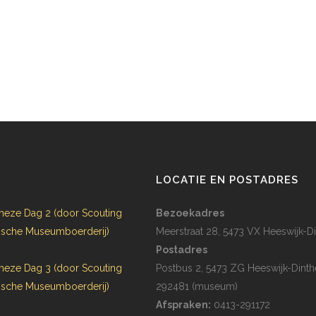
N
LOCATIE EN POSTADRES
heze Dag 2 (door Scouting
Bezoekadres
rijsche Museumboerderij)
Meerstraat 28, 5473 VX Heeswijk-Di
Postadres
heze Dag 3 (door Scouting
Postbus 2, 5473 ZG Heeswijk-Dinth
rijsche Museumboerderij)
292481 (museum)
Afspraken:
0413-291172