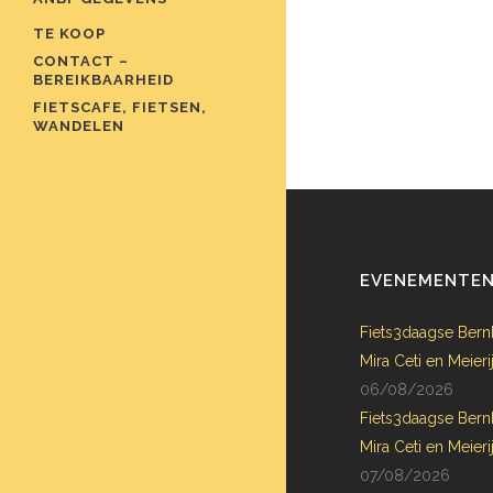
TE KOOP
CONTACT –
BEREIKBAARHEID
FIETSCAFE, FIETSEN,
WANDELEN
EVENEMENTE
Fiets3daagse Bern
Mira Ceti en Meie
06/08/2026
Fiets3daagse Bern
Mira Ceti en Meie
07/08/2026