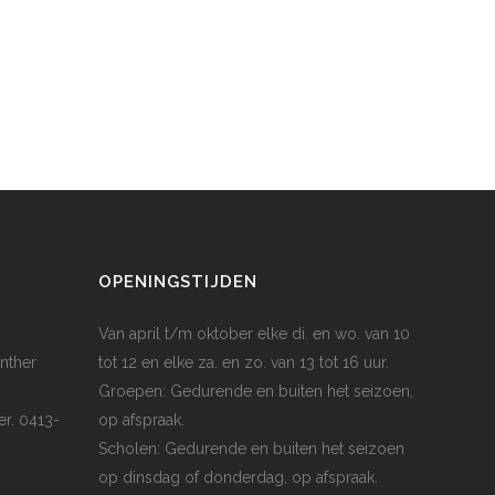
OPENINGSTIJDEN
Van april t/m oktober elke di. en wo. van 10
nther
tot 12 en elke za. en zo. van 13 tot 16 uur.
Groepen: Gedurende en buiten het seizoen,
er. 0413-
op afspraak.
Scholen: Gedurende en buiten het seizoen
op dinsdag of donderdag, op afspraak.