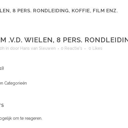
ELEN, 8 PERS. RONDLEIDING, KOFFIE, FILM ENZ.
M .V.D. WIELEN, 8 PERS. RONDLEIDIN
30h
in
door
Hans van Sleuwen
0 Reactie's
0
Likes
018
n Categorieën
'S
mogelijk om te reageren.