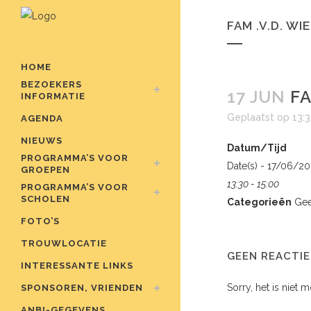
FAM .V.D. WI
HOME
BEZOEKERS
17 JUN
FA
INFORMATIE
Geplaatst op 13:
AGENDA
NIEUWS
Datum/Tijd
PROGRAMMA’S VOOR
Date(s) - 17/06/2
GROEPEN
13:30 - 15:00
PROGRAMMA’S VOOR
SCHOLEN
Categorieën
Gee
FOTO’S
TROUWLOCATIE
GEEN REACTIE
INTERESSANTE LINKS
Sorry, het is niet 
SPONSOREN, VRIENDEN
ANBI-GEGEVENS