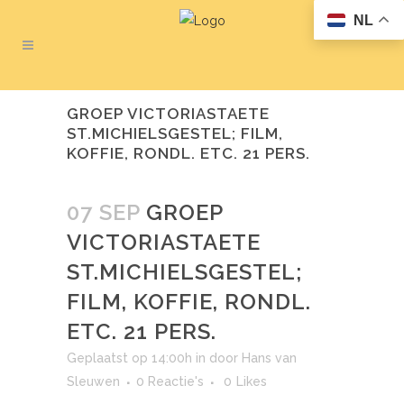
NL
GROEP VICTORIASTAETE
ST.MICHIELSGESTEL; FILM,
KOFFIE, RONDL. ETC. 21 PERS.
07 SEP
GROEP
VICTORIASTAETE
ST.MICHIELSGESTEL;
FILM, KOFFIE, RONDL.
ETC. 21 PERS.
Geplaatst op 14:00h
in
door
Hans van
Sleuwen
0 Reactie's
0
Likes