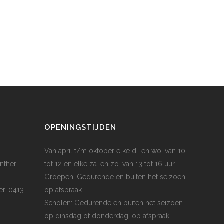
OPENINGSTIJDEN
Van april t/m oktober elke di. en wo. van 10
nther
tot 12 en elke za. en zo. van 13 tot 16 uur.
Groepen: Gedurende en buiten het seizoen,
er. 0413-
op afspraak.
Scholen: Gedurende en buiten het seizoen
op dinsdag of donderdag, op afspraak.