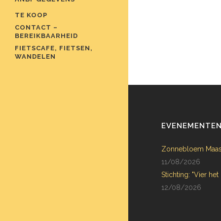
TE KOOP
CONTACT –
BEREIKBAARHEID
FIETSCAFE, FIETSEN,
WANDELEN
EVENEMENTE
Zonnebloem Maas
11/08/2026
Stichting: "Vier het
12/08/2026