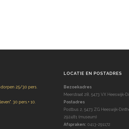
N
LOCATIE EN POSTADRES
dorpen 25/30 pers.
Bezoekadres
Meerstraat 28, 5473 VX Heeswijk-Di
 leven". 30 pers.+ 10.
Postadres
Postbus 2, 5473 ZG Heeswijk-Dinth
292481 (museum)
Afspraken:
0413-291172