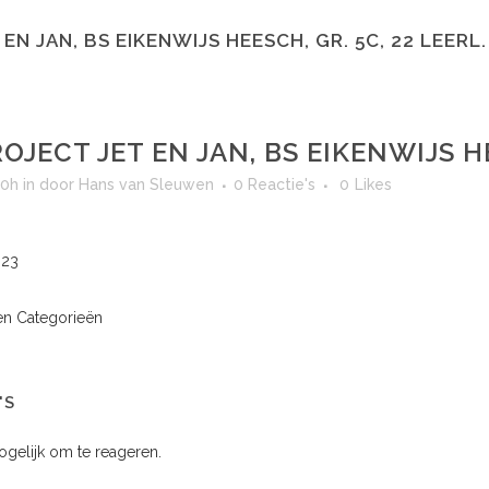
EN JAN, BS EIKENWIJS HEESCH, GR. 5C, 22 LEERL.
OJECT JET EN JAN, BS EIKENWIJS HE
00h
in
door
Hans van Sleuwen
0 Reactie's
0
Likes
023
n Categorieën
'S
mogelijk om te reageren.