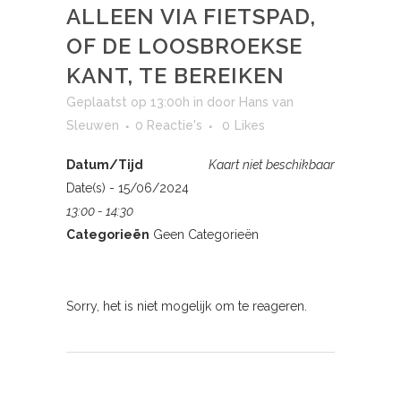
ALLEEN VIA FIETSPAD,
OF DE LOOSBROEKSE
KANT, TE BEREIKEN
Geplaatst op 13:00h
in
door
Hans van
Sleuwen
0 Reactie's
0
Likes
Datum/Tijd
Kaart niet beschikbaar
Date(s) - 15/06/2024
13:00 - 14:30
Categorieën
Geen Categorieën
Sorry, het is niet mogelijk om te reageren.