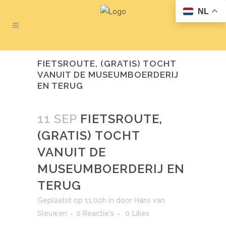
NL
FIETSROUTE, (GRATIS) TOCHT
VANUIT DE MUSEUMBOERDERIJ
EN TERUG
11 SEP
FIETSROUTE,
(GRATIS) TOCHT
VANUIT DE
MUSEUMBOERDERIJ EN
TERUG
Geplaatst op 11:00h
in
door
Hans van
Sleuwen
0 Reactie's
0
Likes