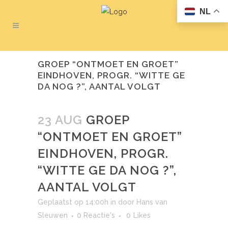
NL
GROEP “ONTMOET EN GROET”
EINDHOVEN, PROGR. “WITTE GE
DA NOG ?”, AANTAL VOLGT
23 AUG
GROEP
“ONTMOET EN GROET”
EINDHOVEN, PROGR.
“WITTE GE DA NOG ?”,
AANTAL VOLGT
Geplaatst op 14:00h
in
door
Hans van
Sleuwen
0 Reactie's
0
Likes