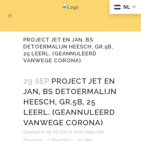
NL
PROJECT JET EN JAN, BS
DETOERMALIJN HEESCH, GR.5B,
25 LEERL. (GEANNULEERD
VANWEGE CORONA)
29 SEP
PROJECT JET EN
JAN, BS DETOERMALIJN
HEESCH, GR.5B, 25
LEERL. (GEANNULEERD
VANWEGE CORONA)
Geplaatst op 09:30h
in
door
Hans van
Sleuwen
0 Reactie's
0
Likes