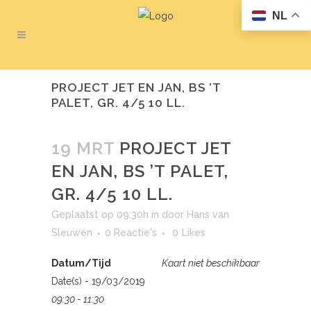
NL
PROJECT JET EN JAN, BS ’T
PALET, GR. 4/5 10 LL.
19 MRT
PROJECT JET
EN JAN, BS ’T PALET,
GR. 4/5 10 LL.
Geplaatst op 09:30h
in
door
Hans van
Sleuwen
0 Reactie's
0
Likes
Datum/Tijd
Kaart niet beschikbaar
Date(s) - 19/03/2019
09:30 - 11:30